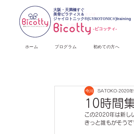
​大阪・天満橋すぐ
大阪・天満橋すぐ
美骨ピラティス＆
美骨ピラティススタジオ
ジャイロトニック®︎(
GYROTONIC®
)training
​大阪・天満橋すぐ
-ビコッティ-
美骨ピラティススタジオ
ホーム
プログラム
初めての方へ
SATOKO
2020
10時間
この2020年は新し
きっと誰もがそうで