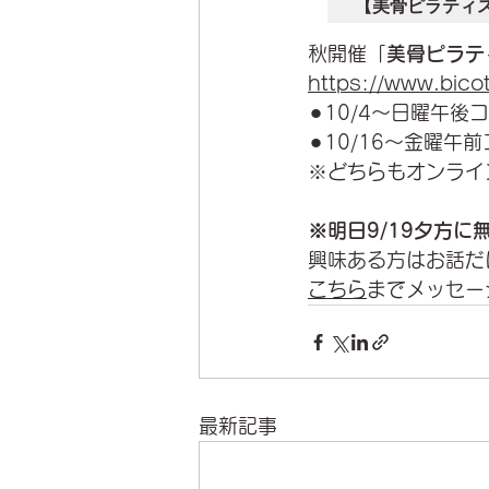
【美骨ピラティ
秋開催「
美骨ピラテ
https://www.bico
⚫︎10/4〜日曜午
⚫︎10/16〜金曜午
※どちらもオンライ
※明日9/19夕方に
興味ある方はお話だ
こちら
までメッセー
最新記事