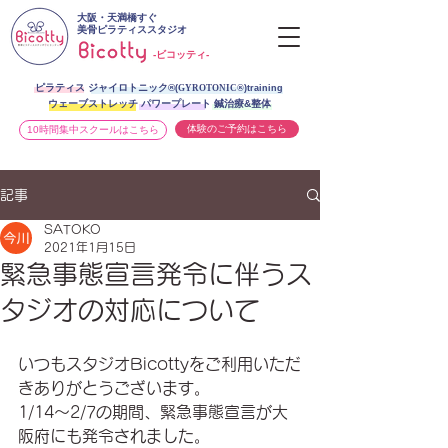
大阪・天満橋すぐ
美骨ピラティススタジオ
-ビコッティ-
ピラティス ジャイロトニック®︎
(
GYROTONIC®
)training
ウェーブストレッチ パワープレート 鍼治療&整体
体験のご予約はこちら
10時間集中スクールはこちら
記事
SATOKO
2021年1月15日
緊急事態宣言発令に伴うス
タジオの対応について
いつもスタジオBicottyをご利用いただ
きありがとうございます。
1/14〜2/7の期間、緊急事態宣言が大
阪府にも発令されました。