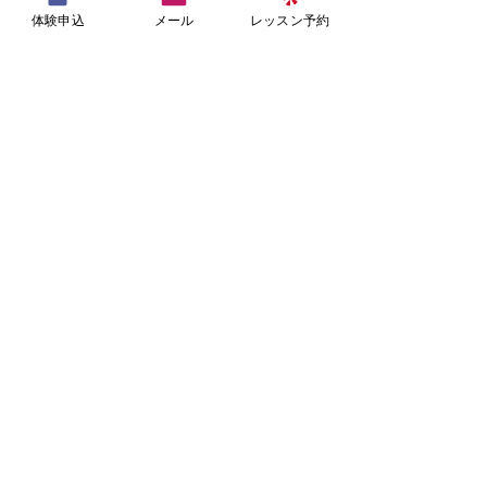
体験申込
メール
レッスン予約
美骨ピラティススタジオ
-ビコッティ-
当スタジオは地下鉄谷町線、京阪線天満橋駅よ
り徒歩3分です。
まずは体験レッスンから始めてみませんか。
お問い合わせもお気軽にどうぞ。
06-6949-0119
大阪市中央区天満橋京町1-27
ファラン天満橋４F
スタジオ営業時間
火・水・木・金 10:00 - 21:00
土・日・祝 9:00 - 18:00
（定休日 月曜及び不定休あり）