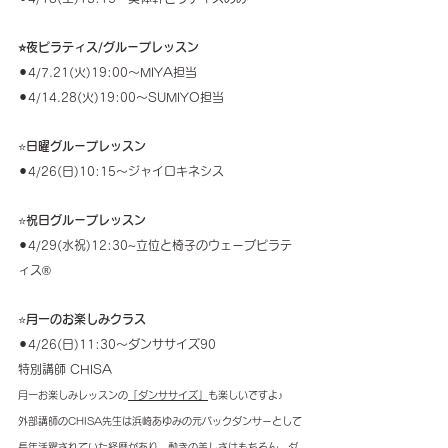
⭐️夜ピラティス/グループレッスン
⚫︎4/7.21(火)19:00〜MIYA担当
⚫︎4/14.28(火)19:00〜SUMIYO担当
⭐️
日曜グループレッスン
⚫︎4/26(日)10:15〜ジャイロキネシス
⭐️
祝日グループレッスン 
⚫︎4/29(水祝)12:30~立位と椅子のウェーブピラテ
ィス® 
⭐️
月一のお楽しみクラス
⚫︎4/26(日)11:30〜ダンササイズ90
特別講師 CHISA
月一お楽しみレッスンの
「ダンササイズ」
も楽しいですよ♪
外部講師のCHISA先生は浜崎あゆみの元バックダンサーとして
長年活躍されていた経歴があり、動きの美しさはもちろん、ダ