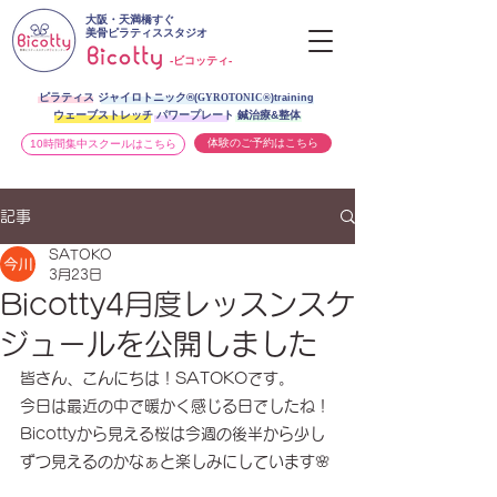
大阪・天満橋すぐ
美骨ピラティススタジオ
-ビコッティ-
ピラティス ジャイロトニック®︎
(
GYROTONIC®
)training
ウェーブストレッチ パワープレート 鍼治療&整体
体験のご予約はこちら
10時間集中スクールはこちら
記事
SATOKO
3月23日
Bicotty4月度レッスンスケ
ジュールを公開しました
皆さん、こんにちは！SATOKOです。
今日は最近の中で暖かく感じる日でしたね！
Bicottyから見える桜は今週の後半から少し
ずつ見えるのかなぁと楽しみにしています🌸