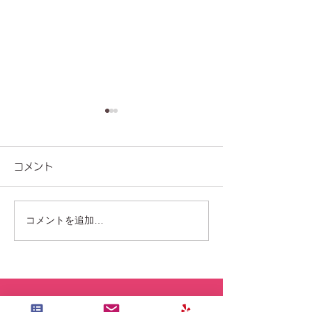
コメント
コメントを追加…
Bicotty７月度レッスンス
7/12名古屋開
ケジュールのご案内
ブピラティス®︎✖
体幹呼吸』のご