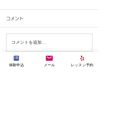
コメント
コメントを追加…
Bicotty７月度レッスンス
7/12名古屋開
ケジュールのご案内
ブピラティス®︎✖
体験申込
メール
レッスン予約
体幹呼吸』のご
美骨ピラティススタジオ
-ビコッティ-
当スタジオは地下鉄谷町線、京阪線天満橋駅よ
り徒歩3分です。
まずは体験レッスンから始めてみませんか。
お問い合わせもお気軽にどうぞ。