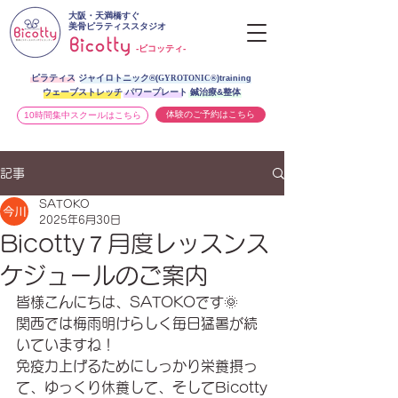
大阪・天満橋すぐ
美骨ピラティススタジオ
-ビコッティ-
ピラティス ジャイロトニック®︎
(
GYROTONIC®
)training
ウェーブストレッチ パワープレート 鍼治療&整体
体験のご予約はこちら
10時間集中スクールはこちら
記事
SATOKO
2025年6月30日
Bicotty７月度レッスンス
ケジュールのご案内
皆様こんにちは、SATOKOです🌞
関西では梅雨明けらしく毎日猛暑が続
いていますね！
免疫力上げるためにしっかり栄養摂っ
て、ゆっくり休養して、そしてBicotty