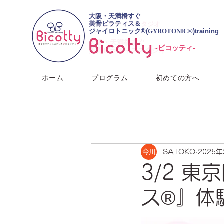
​大阪・天満橋すぐ
大阪・天満橋すぐ
美骨ピラティス＆
美骨ピラティススタジオ
ジャイロトニック®︎(
GYROTONIC®
)training
​大阪・天満橋すぐ
-ビコッティ-
美骨ピラティススタジオ
ホーム
プログラム
初めての方へ
SATOKO
2025
3/2 
ス®』体