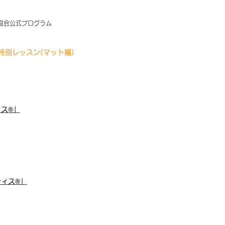
協会公式プログラム
特別レッスン(マット編)
ス®︎」
ィス®︎」