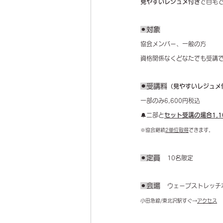
見やすいレジュメ付き
で自宅
⚫︎対象
協会メンバー、一般の方
資格関係なくどなたでも受講
⚫︎
受講料
（見やすいレジュメ
一部のみ6,600円税込
🔔二部と
セット受講の場合1,1
※協会継続
2単位取得
できます。
⚫︎定員
10名限定
⚫︎会場
ウェーブストレッチ
小田急線/東北沢駅すぐ→
アクセス