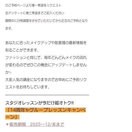
①ご予約ページより第一希望をリクエスト
②アンケートに第三希望までご記入ください
期間中に日程調整をさせていただいてから正式のご予約となり
ます。
あなたに合ったメイクアップや肌管理の最新情報を
知ることができます。
ファッションと同じで、毎年どんどんメイクの流れ
が変わるのでぜひこの機会にアップデートしません
か✨
大変人気の講座になりますのでお早めにご予約リク
エストをお待ちしています。
スタジオレッスンが今だけ超オトク‼️
『14周年✨グループレッスンキャンペ
ーン』
▼
販売期間　2025〜12/末まで