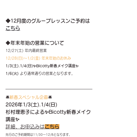
◆12月度のグループレッスンご予約は
こちら
◆
年末年始の営業について
12/27(土) 年内最終営業
12/28(日)〜1/2(金) 年末年始のお休み
1/3(土).1/4(日)✨Bicotty新春メイク講座✨
1/6(火) 
より通常通りの営業となります。
🛎️
🛎️
新春スペシャル企画
2026年1/3(土).1/4(日)
杉村理恵子による✨Bicotty新春メイク
講座✨
詳細、お申込みは
こちら
先行のご予約期間は11/30〜12/8となります。