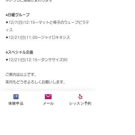
⭐️日曜グループ
⚫︎12/7(日)12:15〜マットと椅子のウェーブピラテ
ィス
⚫︎12/21(日)11:00〜ジャイロキネシス
⭐️スペシャル企画
⚫︎12/21(日)12:15〜ダンササイズ90
ご案内は以上です。
来月もどうぞよろしくお願いします。
体験申込
メール
レッスン予約
すべて表示
最新記事