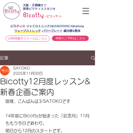
大阪・天満橋すぐ
美骨ピラティススタジオ
-ビコッティ-
ピラティス ジャイロトニック®︎
(
GYROTONIC®
)training
ウェーブストレッチ パワープレート 鍼治療&整体
体験のご予約はこちら
10時間集中スクールはこちら
記事
SATOKO
2025年11月30日
Bicotty12月度レッスン&
新春企画ご案内
皆様、こんばんは🌛SATOKOです
14年前にBicottyが始まった「記念月」11月
ももう今日で終わり。
明日から12月のスタートです。