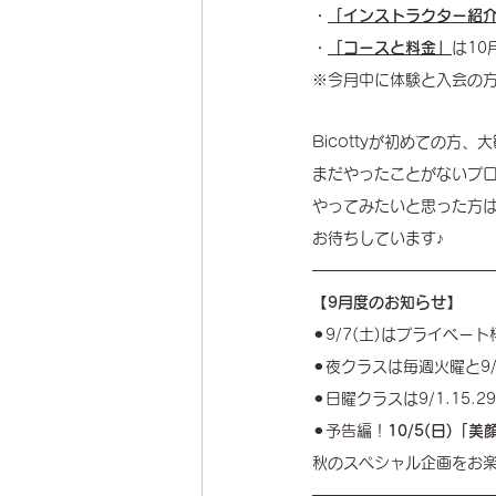
・
「インストラクター紹
・
「コースと料金」
は1
※今月中に体験と入会の
Bicottyが初めての方、
まだやったことがないプ
やってみたいと思った方
お待ちしています♪
【9月度のお知らせ】
⚫︎9/7(土)はプライベー
⚫︎夜クラスは毎週火曜と9/
⚫︎日曜クラスは9/1.15.29
⚫︎予告編！
10/5(日)「
秋のスペシャル企画をお楽