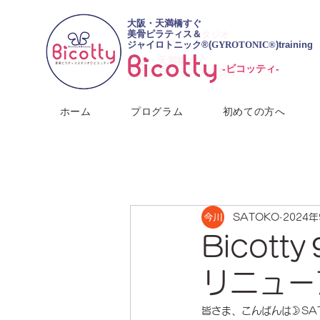
​大阪・天満橋すぐ
大阪・天満橋すぐ
美骨ピラティス＆
美骨ピラティススタジオ
ジャイロトニック®︎(
GYROTONIC®
)training
​大阪・天満橋すぐ
-ビコッティ-
美骨ピラティススタジオ
ホーム
プログラム
初めての方へ
SATOKO
2024
Bico
リニュー
皆さま、こんばんは🌛SA