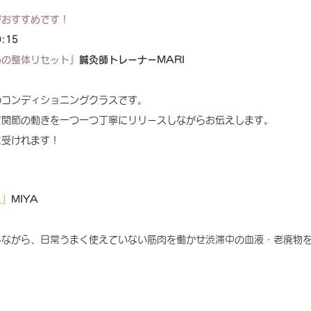
がおすすめです！
0:15
めの整体リセット』
鍼灸師トレーナーMARI
のコンディショニングクラスです。
で関節の動きを一つ一つ丁寧にリリースしながらお伝えします。
に受けれます！
ス」
MIYA
しながら、日常うまく使えていない筋肉を働かせ渋滞中の血液・老廃物