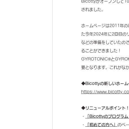
Bicottyがオープンし
されました。
ホームページは2011年
た今年2024年に2回目
などの準備をしていたので
ることができました！
GYROTONIC®︎とG
要となります。これがなか
◆Bicottyの新しいホー
https://www.bicotty.c
◆リニューアルポイント
・
「Bicottyのプログラ
・
「初めての方へ」
のペ