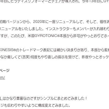
て10年目にピラティスリフォーマーとチェアが導入され、今年13年目にGYR
の初期バージョンから、2020年に一度リニューアルして、そして、個性
のリニューアルをいたしました。インストラクターもメンバーが入れ替わ
すが、このたび、米国GYROTONIC®︎本部から許可がやっとおりて
YROKINESIS®︎のトレードマーク表記には細かい決まりがあり、本部か
なか厳しくて(苦笑)何度もやり直しの指示を受けて、昨夜やっとオッ
ムページ
om/
！
ム」
はかなり豊富なのですがシンプルにまとめてみました！
ージも伝わりやすいように構成変えてみました。