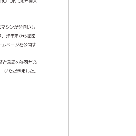
OTONIC®︎が導入
派マシンが勢揃いし
り、昨年末から撮影
ホームページを公開す
ら監修と承認の許可が必
ケーいただきました。