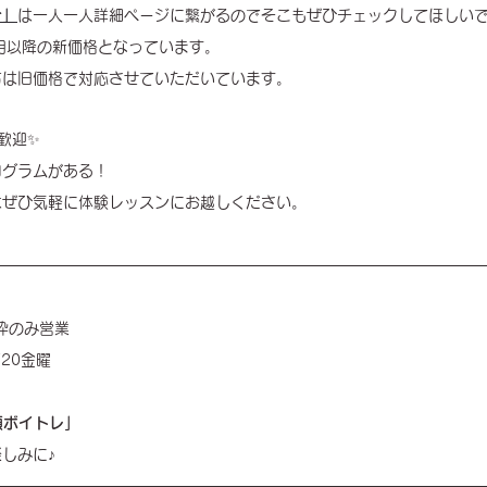
介」
は一人一人詳細ページに繋がるのでそこもぜひチェックしてほしいで
0月以降の新価格となっています。
方は旧価格で対応させていただいています。
大歓迎✨
ログラムがある！
はぜひ気軽に体験レッスンにお越しください。
ト枠のみ営業
20金曜
美顔ボイトレ」
しみに♪