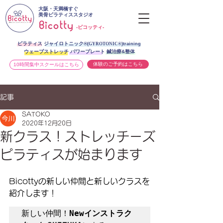
大阪・天満橋すぐ
美骨ピラティススタジオ
-ビコッティ-
ピラティス ジャイロトニック®︎
(
GYROTONIC®
)training
ウェーブストレッチ パワープレート 鍼治療&整体
体験のご予約はこちら
10時間集中スクールはこちら
記事
SATOKO
2020年12月20日
新クラス！ストレッチーズ
ピラティスが始まります
Bicottyの新しい仲間と新しいクラスを
紹介します！
新しい仲間！
Newインストラク