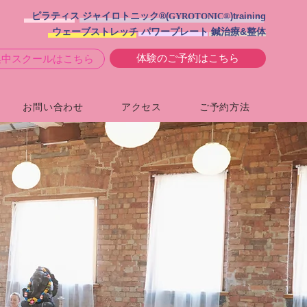
ピラティス ジャイロトニック®︎
(
GYROTONIC®
)training
ウェーブストレッチ パワープレート 鍼治療&整体
体験のご予約はこちら
集中スクールはこちら
お問い合わせ
アクセス
ご予約方法