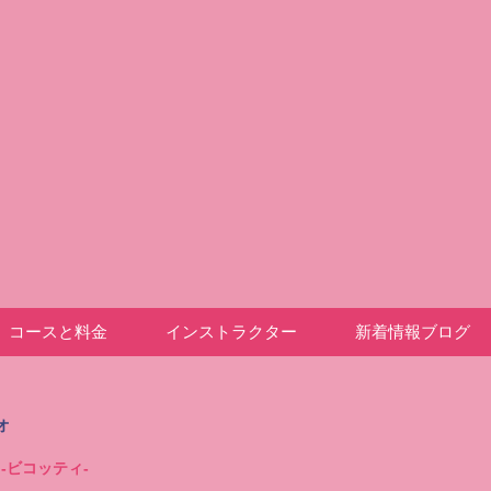
コースと料金
インストラクター
新着情報ブログ
オ
-ビコッティ-