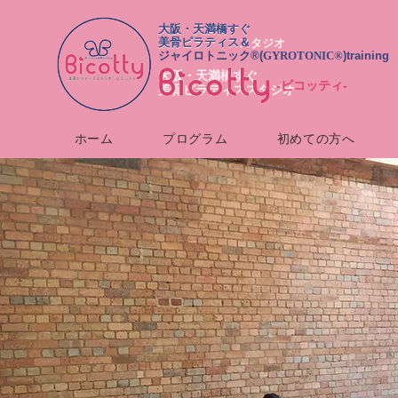
​大阪・天満橋すぐ
大阪・天満橋すぐ
美骨ピラティス＆
美骨ピラティススタジオ
ジャイロトニック®︎(
GYROTONIC®
)training
​大阪・天満橋すぐ
-ビコッティ-
美骨ピラティススタジオ
ホーム
プログラム
初めての方へ