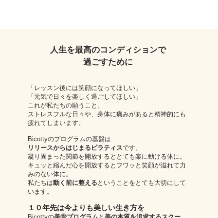
​人生を最高のコンディションで
過ごすために
「レッスン後には笑顔になってほしい」
「元気で日々を楽しく過ごしてほしい」
これが私たちの願うこと。
ストレスフルな日々や、身体に痛みがあると精神的にも
疲れてしまいます。
Bicottyのプログラムの基盤は
リリースからはじまるピラティス
です。
凝り固まった関節を開放するととても楽に動ける体に。
キュッと縮んだ心を開放するとフワッと笑顔が溢れて力
みのない体に。
私たちは
動く前に整える
ということをとても大切にして
います。
１０年先は今よりも美しい生き方を
Bicottyの
美骨プログラム
と
美の本質を追求するスクー