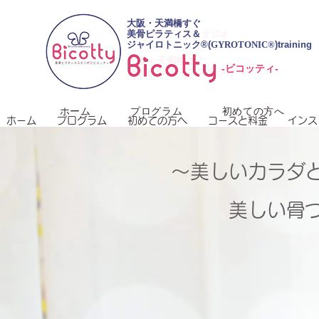
​大阪・天満橋すぐ
大阪・天満橋すぐ
美骨ピラティス＆
美骨ピラティススタジオ
ジャイロトニック®︎(
GYROTONIC®
)training
​大阪・天満橋すぐ
-ビコッティ-
美骨ピラティススタジオ
ホーム
プログラム
初めての方へ
ホーム
プログラム
初めての方へ
コースと料金
インス
​～美しいカラダ
美しい骨