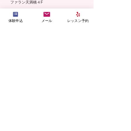
ファラン天満橋４F
スタジオ営業時間
火・水・木・金 10:00 - 21:00
体験申込
メール
レッスン予約
土・日・祝 9:00 - 18:00
（定休日 月曜及び不定休あり）