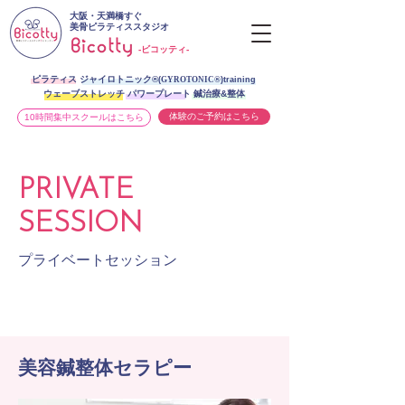
大阪・天満橋すぐ
美骨ピラティススタジオ
-ビコッティ-
ピラティス ジャイロトニック®︎
(
GYROTONIC®
)training
ウェーブストレッチ パワープレート 鍼治療&整体
体験のご予約はこちら
10時間集中スクールはこちら
PRIVATE
SESSION
プライベートセッション
美容鍼整体セラピー