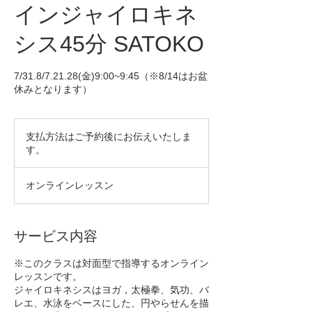
インジャイロキネ
シス45分 SATOKO
7/31.8/7.21.28(金)9:00~9:45（※8/14はお盆
休みとなります）
支
払
支払方法はご予約後にお伝えいたしま
方
す。
法
は
ご
予
オンラインレッスン
約
後
に
お
伝
サービス内容
え
い
た
※このクラスは対面型で指導するオンライン
し
レッスンです。
ま
ジャイロキネシスはヨガ，太極拳、気功、バ
す。
レエ、水泳をベースにした、円やらせんを描