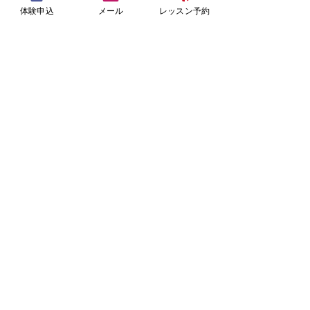
体験申込
メール
レッスン予約
06-6949-0119
大阪市中央区天満橋京町1-27
ファラン天満橋４F
スタジオ営業時間
火・水・木・金 10:00 - 21:00
土・日・祝 9:00 - 18:00
（定休日 月曜及び不定休あり）