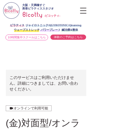
大阪・天満橋すぐ
美骨ピラティススタジオ
-ビコッティ-
ピラティス ジャイロトニック®︎
(
GYROTONIC®
)training
ウェーブストレッチ パワープレート 鍼治療&整体
体験のご予約はこちら
10時間集中スクールはこちら
このサービスはご利用いただけませ
ん。詳細につきましては、お問い合わ
せください。
オンラインで利用可能
(金)対面型/オンラ