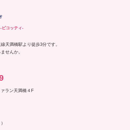
オ
-ビコッティ-
線天満橋駅より徒歩3分です。
みませんか。
。
9
ファラン天満橋４F
り）