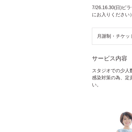
7/26.16.30
にお入りください
月
謝
月謝制・チケッ
制・
チ
ケ
ッ
ト
サービス内容
制
スタジオでの少人
感染対策の為、定
い。