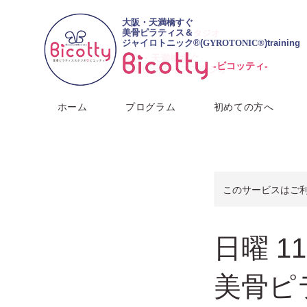
​大阪・天満橋すぐ
大阪・天満橋すぐ
美骨ピラティス＆
美骨ピラティススタジオ
ジャイロトニック®︎(
GYROTONIC®
)training
​大阪・天満橋すぐ
-ビコッティ-
美骨ピラティススタジオ
ホーム
プログラム
初めての方へ
このサービスはご
日曜 1
美骨ピ