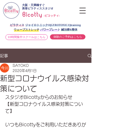
大阪・天満橋すぐ
美骨ピラティススタジオ
-ビコッティ-
ピラティス ジャイロトニック®︎
(
GYROTONIC®
)training
ウェーブストレッチ パワープレート 鍼治療&整体
体験のご予約はこちら
10時間集中スクールはこちら
記事
SATOKO
2020年4月1日
新型コロナウイルス感染対
策について
スタジオBicottyからのお知らせ
【新型コロナウイルス感染対策につい
て】
いつもBicottyをご利用いただきありが