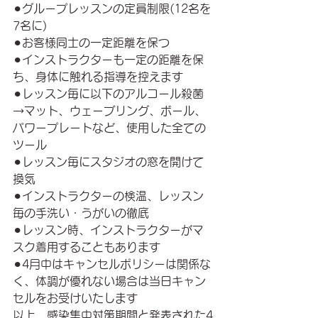
⚫︎グループレッスンの定員制限(12名を
7名に)
⚫︎お客様同士の一定距離を保つ
⚫︎インストラクターも一定の距離を保
ち、身体に触れる指導を控えます
⚫︎レッスン毎に以下のアルコール殺菌
→マット、ウェーブリング、ボール、
パワープレートなど、使用した全ての
ツール
⚫︎レッスン毎にスタジオの窓を開けて
換気
⚫︎インストラクターの検温、レッスン
毎の手洗い・うがいの徹底
⚫︎レッスン時、インストラクターがマ
スク着用することもあります
⚫︎4月中はキャンセルポリシーは関係な
く、体調が優れない場合は当日キャン
セルをお受けいたします
以上、感染集中対策期間と発表された4