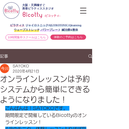
大阪・天満橋すぐ
美骨ピラティススタジオ
-ビコッティ-
ピラティス ジャイロトニック®︎
(
GYROTONIC®
)training
ウェーブストレッチ パワープレート 鍼治療&整体
体験のご予約はこちら
10時間集中スクールはこちら
記事
SATOKO
2020年4月21日
オンラインレッスンは予約
システムから簡単にできる
ようになりました！
こんばんは！SATOKOです。 
期間限定で開催しているBicottyのオン
ラインレッスン！