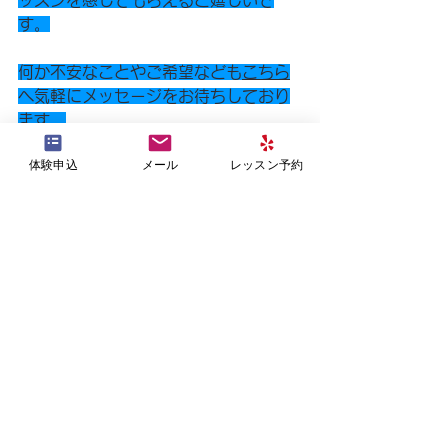
ッスンを感じてもらえると嬉しいで
す。
何か不安なことやご希望なども
こちら
へ気軽にメッセージをお待ちしており
ます。
皆様とお会いできることを楽し
みにし
体験申込
メール
レッスン予約
ています！
スタジオBicotty SATOKO