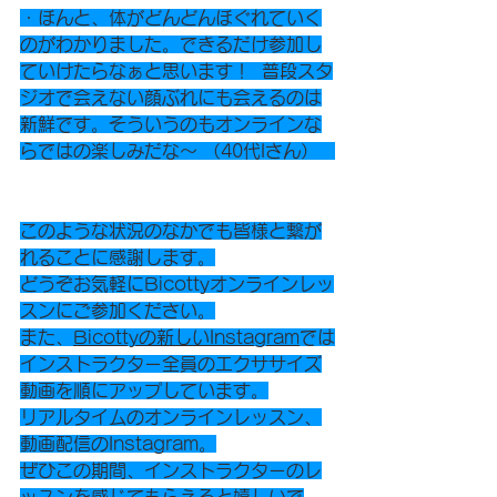
・ほんと、体がどんどんほぐれていく
のがわかりました。できるだけ参加し
ていけたらなぁと思います！  普段スタ
ジオで会えない顔ぶれにも会えるのは
新鮮です。そういうのもオンラインな
らではの楽しみだな～ （40代Iさん）   
このような状況のなかでも皆様と繋が
れることに感謝します。
どうぞ
お気軽にBicottyオンラインレッ
スン
にご参加ください。
また、
Bicottyの新しいInstagram
では
インストラクター全員のエクササイズ
動画を順にアップしています。
リアル
タイムのオンラインレッスン、
動画配信のI
nstagram。
ぜひこの期間、インストラクタ
ーのレ